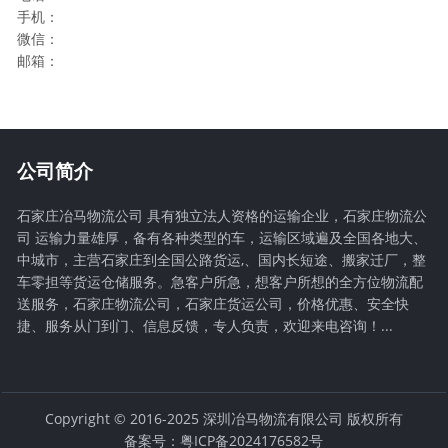
手机：
微信：
邮箱：
公司简介
石家庄冶马物流公司 具有独立法人资格的运输企业，石家庄物流公
司 运输力量雄厚，备有各种类型的车，运输区域遍及全国各地大、
中城市，主营石家庄到全国公路货运,、国内长短途、搬家迁厂，整
车零担等货运仓储服务。急客户所急，想客户所想的全方位物流配
送服务，石家庄物流公司，石家庄货运公司，价格优惠、安全快
捷、服务从门到门、信息反馈，专人负责，欢迎来电咨询！...
Copyright © 2016-2025 深圳冶马物流有限公司 版权所有
备案号：粤ICP备2024176582号