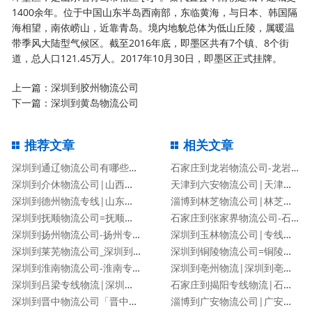
1400余年。位于中国山东半岛西南部，东临黄海，与日本、韩国隔
海相望，南依崂山，近靠青岛。境内地貌总体为低山丘陵，属暖温
带季风大陆型气候区。截至2016年底，即墨区共有7个镇、8个街
道，总人口121.45万人。2017年10月30日，即墨区正式挂牌。
上一篇：
深圳到胶州物流公司
下一篇：
深圳到黄岛物流公司
推荐文章
相关文章
深圳到通辽物流公司有哪些专线
石家庄到龙岩物流公司-龙岩专线
深圳到介休物流公司|山西专线
天津到六安物流公司|天津到六安物流专线
深圳到德州物流专线|山东专线
淄博到林芝物流公司|林芝专线
深圳到抚顺物流公司=抚顺专线
石家庄到张家界物流公司-石家庄到张家界货运专线
深圳到扬州物流公司-扬州专线
深圳到玉林物流公司|专线直达
深圳到莱芜物流公司_深圳到莱芜物流专线
深圳到铜陵物流公司=铜陵专线
深圳到淮南物流公司-淮南专线
深圳到亳州物流|深圳到亳州专线
深圳到吕梁专线物流|深圳到吕梁物流公司
石家庄到揭阳专线物流|石家庄到揭阳物流公司
深圳到晋中物流公司「晋中专线」
淄博到广安物流公司|广安专线