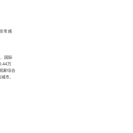
非常感
市、国际
.44万
，国家综合
纽城市。