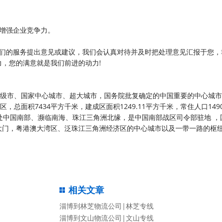
增强企业竞争力。
们的服务提出意见或建议，我们会认真对待并及时把处理意见汇报于您，
，您的满意就是我们前进的动力!
省级市、国家中心城市、超大城市，国务院批复确定的中国重要的中心城
，总面积7434平方千米，建成区面积1249.11平方千米，常住人口1490
广州地处中国南部、濒临南海、珠江三角洲北缘，是中国南部战区司令部驻地 
大门，粤港澳大湾区、泛珠江三角洲经济区的中心城市以及一带一路的枢
相关文章
淄博到林芝物流公司|林芝专线
淄博到文山物流公司|文山专线