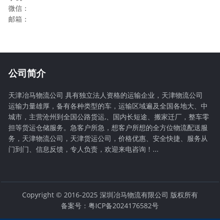
微信：
邮箱：
公司简介
天津冶马物流公司 具有独立法人资格的运输企业，天津物流公司
运输力量雄厚，备有各种类型的车，运输区域遍及全国各地大、中
城市，主营沧州到全国公路货运,、国内长短途、搬家迁厂，整车零
担等货运仓储服务。急客户所急，想客户所想的全方位物流配送服
务，天津物流公司，天津货运公司，价格优惠、安全快捷、服务从
门到门、信息反馈，专人负责，欢迎来电咨询！...
Copyright © 2016-2025 深圳冶马物流有限公司 版权所有
备案号：粤ICP备2024176582号