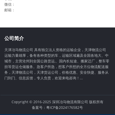
微信：
邮箱：
公司简介
天津冶马物流公司 具有独立法人资格的运输企业，天津物流公司
运输力量雄厚，备有各种类型的车，运输区域遍及全国各地大、中
城市，主营沧州到全国公路货运,、国内长短途、搬家迁厂，整车零
担等货运仓储服务。急客户所急，想客户所想的全方位物流配送服
务，天津物流公司，天津货运公司，价格优惠、安全快捷、服务从
门到门、信息反馈，专人负责，欢迎来电咨询！...
Copyright © 2016-2025 深圳冶马物流有限公司 版权所有
备案号：粤ICP备2024176582号